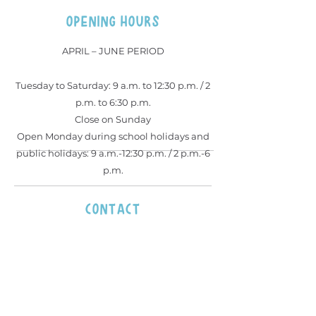
OPENING HOURS
APRIL – JUNE PERIOD
Tuesday to Saturday: 9 a.m. to 12:30 p.m. / 2
p.m. to 6:30 p.m.
Close on Sunday
Open Monday during school holidays and
public holidays: 9 a.m.-12:30 p.m. / 2 p.m.-6
p.m.
contact
roulezjeunesse85@gmail.com
02 51 30 40 44
06 50 12 47 52