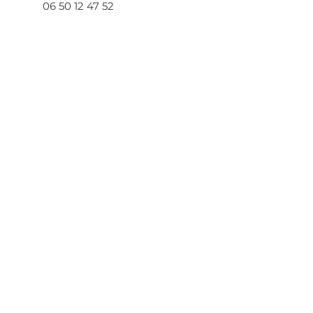
06 50 12 47 52
Find us
23 rue des Sables
85360 - La Tranche Sur Mer
46.34759
° N, 1.44142° O
Keep up with our news
roulezjeunesse_vendée
Roulez Jeunesse !