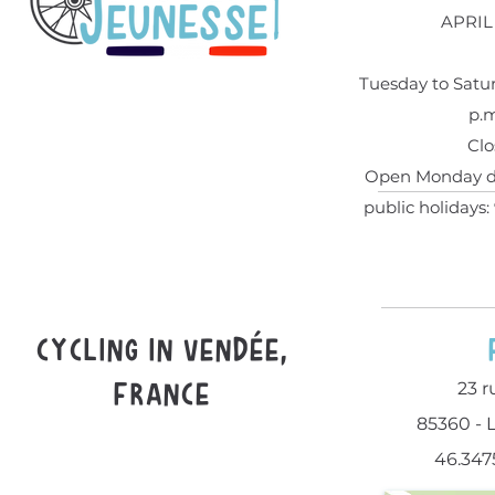
APRIL
Tuesday to Saturd
p.m
Clo
Open Monday du
public holidays: 
Cycling in Vendée,
france
23 r
85360 - 
46.347