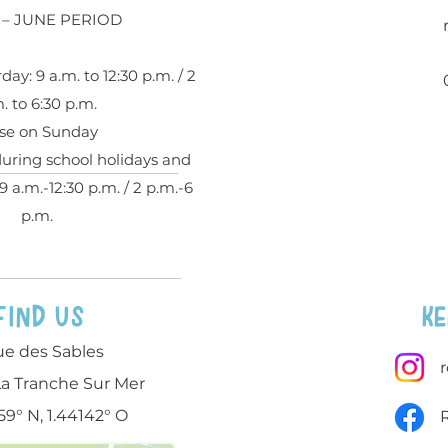
 – JUNE PERIOD
ay: 9 a.m. to 12:30 p.m. / 2
. to 6:30 p.m.
se on Sunday
ring school holidays and
9 a.m.-12:30 p.m. / 2 p.m.-6
p.m.
Find us
Ke
ue des Sables
La Tranche Sur Mer
59° N, 1.44142° O