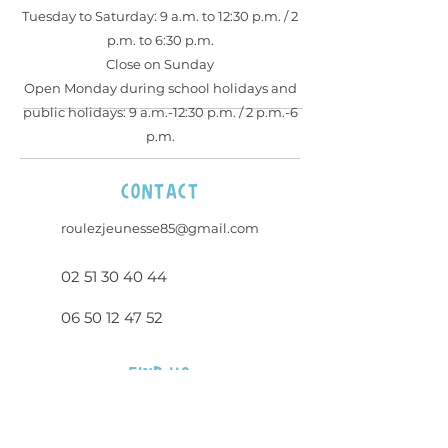
Tuesday to Saturday: 9 a.m. to 12:30 p.m. / 2
p.m. to 6:30 p.m.
Close on Sunday
Open Monday during school holidays and
public holidays: 9 a.m.-12:30 p.m. / 2 p.m.-6
p.m.
contact
roulezjeunesse85@gmail.com
02 51 30 40 44
06 50 12 47 52
Find us
23 rue des Sables
85360 - La Tranche Sur Mer