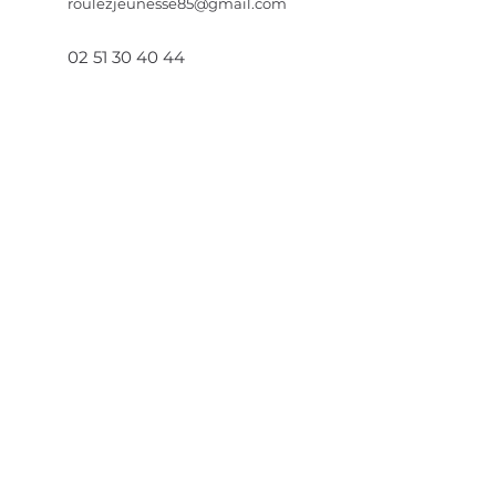
roulezjeunesse85@gmail.com
02 51 30 40 44
06 50 12 47 52
Find us
23 rue des Sables
85360 - La Tranche Sur Mer
46.34759
° N, 1.44142° O
Keep up with our news