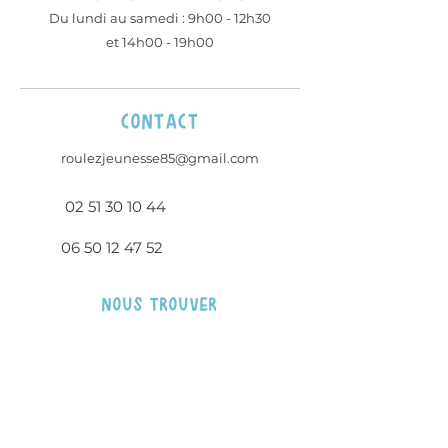
​Du lundi au samedi : 9h00 - 12h30
et 14h00 - 19h00
contact
roulezjeunesse85@gmail.com
02 51 30 10 44
06 50 12 47 52
Nous trouver
23 rue des Sables
85360 - La Tranche Sur Mer
46.34759
° N, 1.44142° O